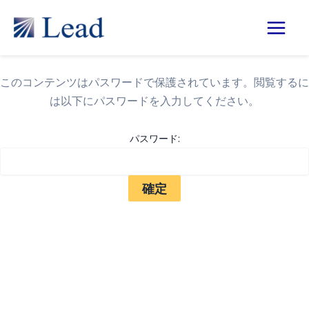
内
Main
容
Men
を
ス
このコンテンツはパスワードで保護されています。閲覧するに
キ
は以下にパスワードを入力してください。
ッ
プ
パスワード: